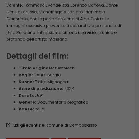
Valente, Tommaso Evangelista, Lorenzo Canova, Dante
Gentile Lorusso, Michelangelo Janigro, Pier Paolo
Giannubilo, con la partecipazione di Aldo Gioia e le
immagini esclusive provenienti dall’archivio personale di
Gino Palladino: tutti insieme offrono una visione unica e
profonda dell’artista molisano.
Dettagli del film:
Titolo originale:
Pettinicchi
Regia:
Danilo Sergio
Suono:
Pietro Mignogna
Anno di produzione:
2024
Durata:
59′
Genere:
Documentario biografico
Paese:
Italia
Tutti gli eventi nel comune di Campobasso