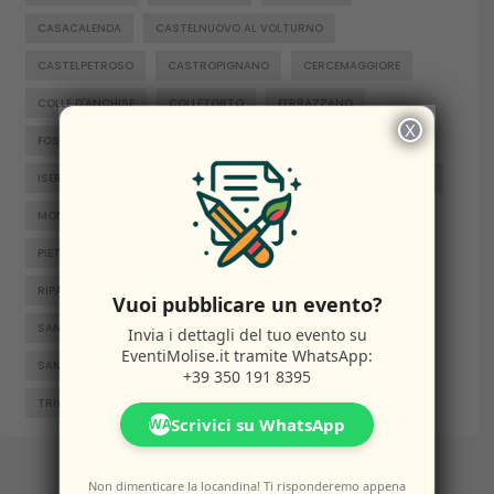
CASACALENDA
CASTELNUOVO AL VOLTURNO
CASTELPETROSO
CASTROPIGNANO
CERCEMAGGIORE
COLLE D'ANCHISE
COLLETORTO
FERRAZZANO
X
×
FOSSALTO
FROSOLONE
GAMBATESA
GUARDIAREGIA
ISERNIA
JELSI
LARINO
MACCHIAGODENA
MOLISE
MONTENERO DI BISACCIA
ORATINO
PESCHE
PIETRABBONDANTE
PIETRACATELLA
RICCIA
RIPALIMOSANI
ROCCAMANDOLFI
ROTELLO
Vuoi pubblicare un evento?
SAN GIACOMO DEGLI SCHIAVONI
SAN MASSIMO
Invia i dettagli del tuo evento su
EventiMolise.it
tramite WhatsApp:
SANTA CROCE DI MAGLIANO
SEPINO
TERMOLI
+39 350 191 8395
TRIVENTO
VENAFRO
VINCHIATURO
Scrivici su WhatsApp
WA
Non dimenticare la locandina! Ti risponderemo appena