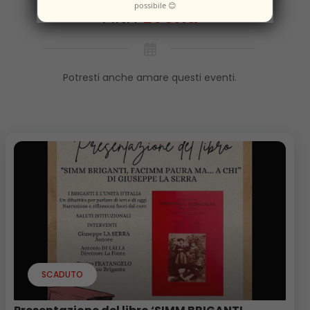
possibile 😊
Altri
Eventi
Potresti anche amare questi eventi.
SCADUTO