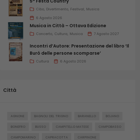
5° Festa Country
Cibo
Divertimento
Festival
Musica
6 Agosto 2026
Musica in Città – Ottava Edizione
Concerto
Cultura
Musica
7 Agosto 2027
Incontri d’Autore: Presentazione del libro ‘Il
Buró delle persone scomparse’
Cultura
6 Agosto 2026
Città
AGNONE
BAGNOLI DEL TRIGNO
BARANELLO
BOJANO
BONEFRO
BUSSO
CAMPITELLO MATESE
CAMPOBASSO
CAMPOMARINO
CAPRACOTTA
CARPINONE