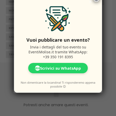
×
ISERNIA
JELSI
LARINO
MACCHIAGODENA
MOLISE
MONTENERO DI BISACCIA
ORATINO
PESCHE
PIETRABBONDANTE
PIETRACATELLA
RICCIA
RIPALIMOSANI
ROCCAMANDOLFI
ROTELLO
SAN GIACOMO DEGLI SCHIAVONI
SAN MASSIMO
Vuoi pubblicare un evento?
SANTA CROCE DI MAGLIANO
SEPINO
TERMOLI
Invia i dettagli del tuo evento su
EventiMolise.it
tramite WhatsApp:
TRIVENTO
VENAFRO
VINCHIATURO
+39 350 191 8395
Scrivici su WhatsApp
WA
Altri
Eventi
Non dimenticare la locandina! Ti risponderemo appena
possibile 😊
Potresti anche amare questi eventi.