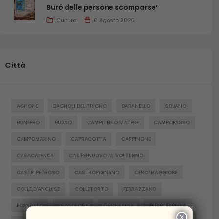
Buró delle persone scomparse’
Cultura
6 Agosto 2026
Città
AGNONE
BAGNOLI DEL TRIGNO
BARANELLO
BOJANO
BONEFRO
BUSSO
CAMPITELLO MATESE
CAMPOBASSO
CAMPOMARINO
CAPRACOTTA
CARPINONE
CASACALENDA
CASTELNUOVO AL VOLTURNO
CASTELPETROSO
CASTROPIGNANO
CERCEMAGGIORE
COLLE D'ANCHISE
COLLETORTO
FERRAZZANO
FOSSALTO
FROSOLONE
GAMBATESA
GUARDIAREGIA
X