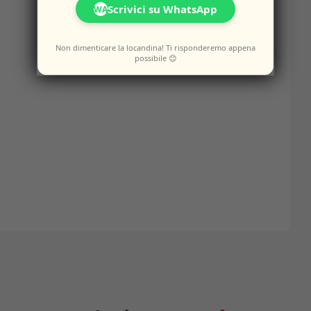
Scrivici su WhatsApp
WA
Non dimenticare la locandina! Ti risponderemo appena
possibile 😊