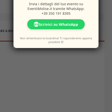
Invia i dettagli del tuo evento su
EventiMolise.it
tramite WhatsApp:
+39 350 191 8395
Scrivici su WhatsApp
WA
RE A BOJANO
Non dimenticare la locandina! Ti risponderemo appena
possibile 😊