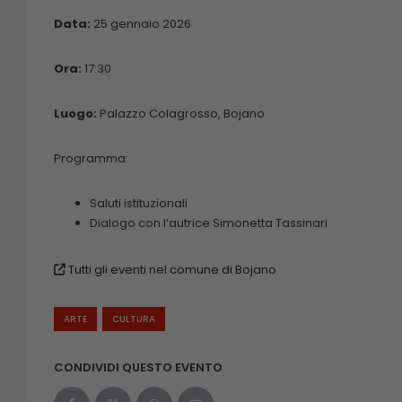
Data:
25 gennaio 2026
Ora:
17:30
Luogo:
Palazzo Colagrosso, Bojano
Programma:
Saluti istituzionali
Dialogo con l’autrice Simonetta Tassinari
Tutti gli eventi nel comune di Bojano
ARTE
CULTURA
CONDIVIDI QUESTO EVENTO