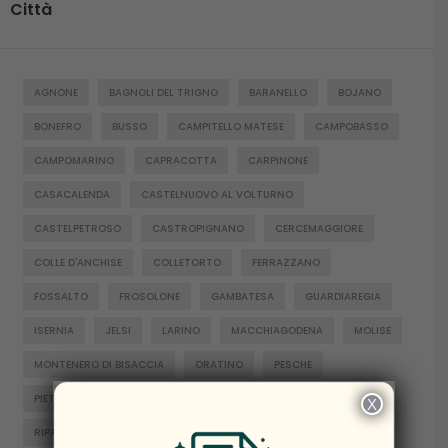
Città
AGNONE
BAGNOLI DEL TRIGNO
BARANELLO
BOJANO
BONEFRO
BUSSO
CAMPITELLO MATESE
CAMPOBASSO
CAMPOMARINO
CAPRACOTTA
CARPINONE
CASACALENDA
CASTELNUOVO AL VOLTURNO
CASTELPETROSO
CASTROPIGNANO
CERCEMAGGIORE
COLLE D'ANCHISE
COLLETORTO
FERRAZZANO
FOSSALTO
FROSOLONE
GAMBATESA
GUARDIAREGIA
ISERNIA
JELSI
LARINO
MACCHIAGODENA
MOLISE
MONTENERO DI BISACCIA
ORATINO
PESCHE
PIETRABBONDANTE
PIETRACATELLA
RICCIA
X
×
RIPALIMOSANI
ROCCAMANDOLFI
ROTELLO