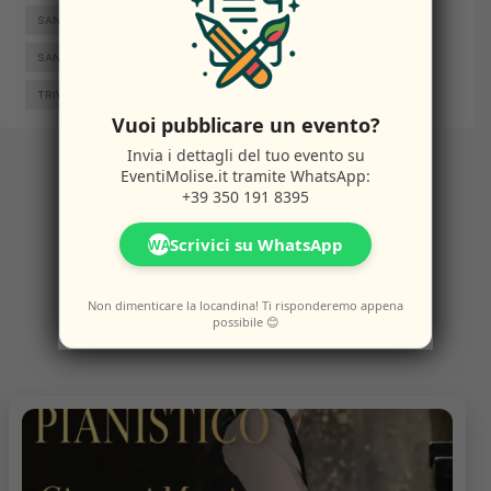
SAN GIACOMO DEGLI SCHIAVONI
SAN MASSIMO
SANTA CROCE DI MAGLIANO
SEPINO
TERMOLI
TRIVENTO
VENAFRO
VINCHIATURO
Vuoi pubblicare un evento?
Invia i dettagli del tuo evento su
EventiMolise.it
tramite WhatsApp:
+39 350 191 8395
Altri
Eventi
Scrivici su WhatsApp
WA
Non dimenticare la locandina! Ti risponderemo appena
Potresti anche amare questi eventi.
possibile 😊