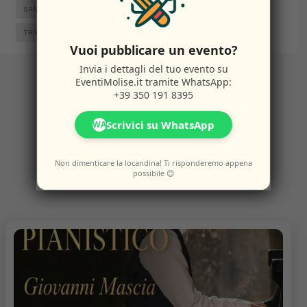
SANTA CROCE DI MAGLIANO
SEPINO
TERMOLI
TRIVENTO
VENAFRO
VINCHIATURO
Vuoi pubblicare un evento?
Invia i dettagli del tuo evento su
EventiMolise.it
tramite WhatsApp:
+39 350 191 8395
Altri
Eventi
Scrivici su WhatsApp
WA
Non dimenticare la locandina! Ti risponderemo appena
Potresti anche amare questi eventi.
possibile 😊