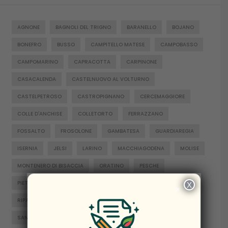
AGNONE
BAGNOLI DEL TRIGNO
BARANELLO
BOJANO
BONEFRO
BUSSO
CAMPITELLO MATESE
CAMPOBASSO
CAMPOMARINO
CAPRACOTTA
CARPINONE
CASACALENDA
CASTELNUOVO AL VOLTURNO
CASTELPETROSO
CASTROPIGNANO
CERCEMAGGIORE
COLLE D'ANCHISE
COLLETORTO
FERRAZZANO
FOSSALTO
FROSOLONE
GAMBATESA
GUARDIAREGIA
ISERNIA
JELSI
LARINO
MACCHIAGODENA
MOLISE
MONTENERO DI BISACCIA
ORATINO
PESCHE
PIETRABBONDANTE
PIETRACATELLA
RICCIA
X
×
RIPALIMOSANI
ROCCAMANDOLFI
ROTELLO
SAN GIACOMO DEGLI SCHIAVONI
SAN MASSIMO