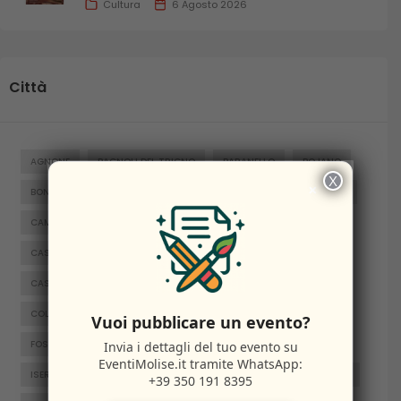
Cultura
6 Agosto 2026
Città
AGNONE
BAGNOLI DEL TRIGNO
BARANELLO
BOJANO
X
×
BONEFRO
BUSSO
CAMPITELLO MATESE
CAMPOBASSO
CAMPOMARINO
CAPRACOTTA
CARPINONE
CASACALENDA
CASTELNUOVO AL VOLTURNO
CASTELPETROSO
CASTROPIGNANO
CERCEMAGGIORE
COLLE D'ANCHISE
COLLETORTO
FERRAZZANO
Vuoi pubblicare un evento?
Invia i dettagli del tuo evento su
FOSSALTO
FROSOLONE
GAMBATESA
GUARDIAREGIA
EventiMolise.it
tramite WhatsApp:
ISERNIA
JELSI
LARINO
MACCHIAGODENA
MOLISE
+39 350 191 8395