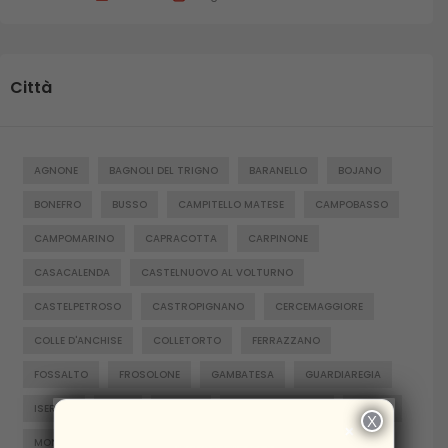
Città
AGNONE
BAGNOLI DEL TRIGNO
BARANELLO
BOJANO
BONEFRO
BUSSO
CAMPITELLO MATESE
CAMPOBASSO
CAMPOMARINO
CAPRACOTTA
CARPINONE
CASACALENDA
CASTELNUOVO AL VOLTURNO
CASTELPETROSO
CASTROPIGNANO
CERCEMAGGIORE
COLLE D'ANCHISE
COLLETORTO
FERRAZZANO
FOSSALTO
FROSOLONE
GAMBATESA
GUARDIAREGIA
ISERNIA
JELSI
LARINO
MACCHIAGODENA
MOLISE
X
×
MONTENERO DI BISACCIA
ORATINO
PESCHE