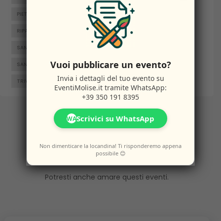
PIETRABBONDANTE
PIETRACATELLA
RICCIA
RIPALIMOSANI
ROCCAMANDOLFI
ROTELLO
SAN GIACOMO DEGLI SCHIAVONI
SAN MASSIMO
Vuoi pubblicare un evento?
SANTA CROCE DI MAGLIANO
SEPINO
TERMOLI
Invia i dettagli del tuo evento su
TRIVENTO
VENAFRO
VINCHIATURO
EventiMolise.it
tramite WhatsApp:
+39 350 191 8395
Scrivici su WhatsApp
WA
Altri
Eventi
Non dimenticare la locandina! Ti risponderemo appena
possibile 😊
Potresti anche amare questi eventi.