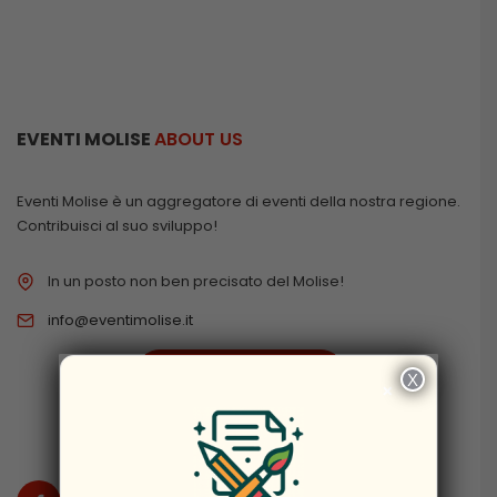
EVENTI MOLISE
ABOUT US
Eventi Molise è un aggregatore di eventi della nostra regione.
Contribuisci al suo sviluppo!
In un posto non ben precisato del Molise!
info@eventimolise.it
PRIVACY & COOKIES
X
×
DISCLAIMER