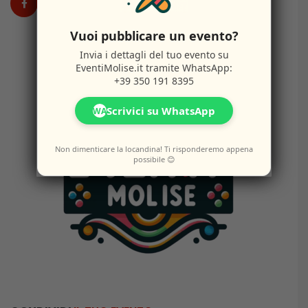
Vuoi pubblicare un evento?
Invia i dettagli del tuo evento su
EventiMolise.it
tramite WhatsApp:
+39 350 191 8395
Scrivici su WhatsApp
WA
Non dimenticare la locandina! Ti risponderemo appena
possibile 😊