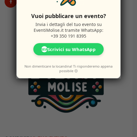
Vuoi pubblicare un evento?
Invia i dettagli del tuo evento su
EventiMolise.it
tramite WhatsApp:
+39 350 191 8395
Scrivici su WhatsApp
WA
Non dimenticare la locandina! Ti risponderemo appena
possibile 😊