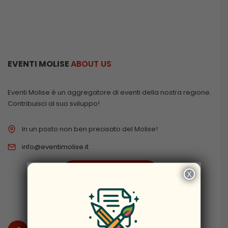
EVENTI MOLISE
ABOUT US
Eventi Molise è un aggregatore di eventi della nostra regione.
Contribuisci al suo sviluppo!
In un posto non ben precisato del Molise!
info@eventimolise.it
PRIVACY & COOKIES
X
×
DISCLAIMER