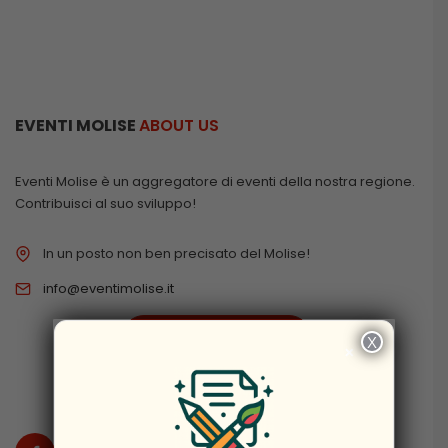
EVENTI MOLISE
ABOUT US
Eventi Molise è un aggregatore di eventi della nostra regione.
Contribuisci al suo sviluppo!
In un posto non ben precisato del Molise!
info@eventimolise.it
PRIVACY & COOKIES
X
×
DISCLAIMER