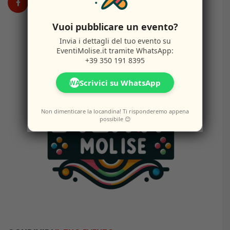
Vuoi pubblicare un evento?
Invia i dettagli del tuo evento su
EventiMolise.it
tramite WhatsApp:
+39 350 191 8395
Scrivici su WhatsApp
WA
Non dimenticare la locandina! Ti risponderemo appena
possibile 😊