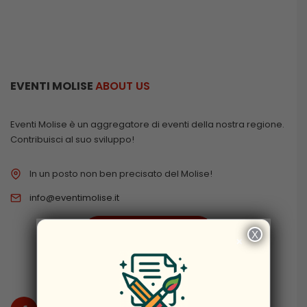
EVENTI MOLISE
ABOUT US
Eventi Molise è un aggregatore di eventi della nostra regione.
Contribuisci al suo sviluppo!
In un posto non ben precisato del Molise!
info@eventimolise.it
PRIVACY & COOKIES
X
×
DISCLAIMER