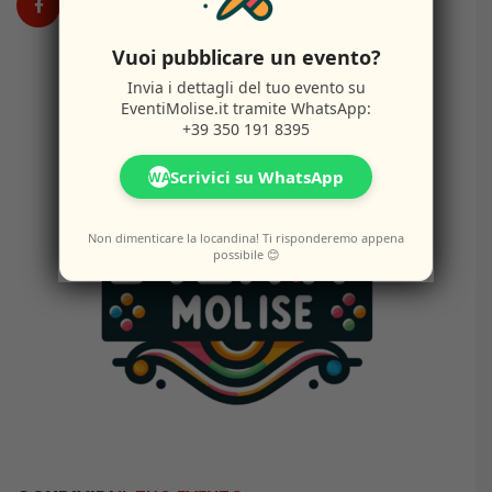
Vuoi pubblicare un evento?
Invia i dettagli del tuo evento su
EventiMolise.it
tramite WhatsApp:
+39 350 191 8395
Scrivici su WhatsApp
WA
Non dimenticare la locandina! Ti risponderemo appena
possibile 😊