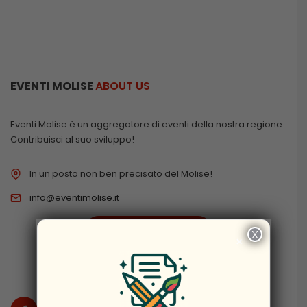
EVENTI MOLISE
ABOUT US
Eventi Molise è un aggregatore di eventi della nostra regione.
Contribuisci al suo sviluppo!
In un posto non ben precisato del Molise!
info@eventimolise.it
PRIVACY & COOKIES
X
×
DISCLAIMER