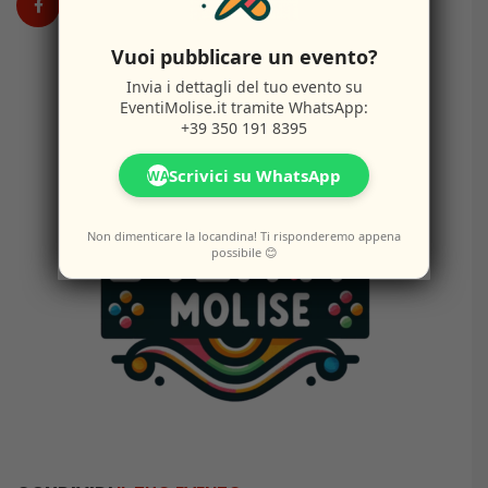
Vuoi pubblicare un evento?
Invia i dettagli del tuo evento su
EventiMolise.it
tramite WhatsApp:
+39 350 191 8395
Scrivici su WhatsApp
WA
Non dimenticare la locandina! Ti risponderemo appena
possibile 😊