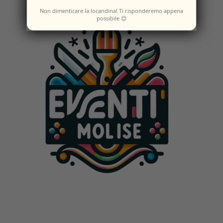
Non dimenticare la locandina! Ti risponderemo appena
possibile 😊