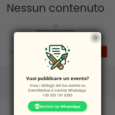
Nessun contenuto
Sembra che possiamo
X
×
CERCA
Vuoi pubblicare un evento?
Invia i dettagli del tuo evento su
EventiMolise.it
tramite WhatsApp:
+39 350 191 8395
Scrivici su WhatsApp
WA