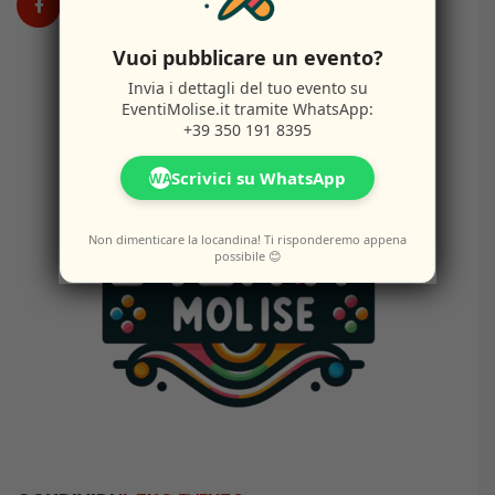
Vuoi pubblicare un evento?
Invia i dettagli del tuo evento su
EventiMolise.it
tramite WhatsApp:
+39 350 191 8395
Scrivici su WhatsApp
WA
Non dimenticare la locandina! Ti risponderemo appena
possibile 😊