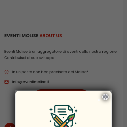
EVENTI MOLISE
ABOUT US
Eventi Molise è un aggregatore di eventi della nostra regione.
Contribuisci al suo sviluppo!
In un posto non ben precisato del Molise!
info@eventimolise.it
PRIVACY & COOKIES
X
×
DISCLAIMER