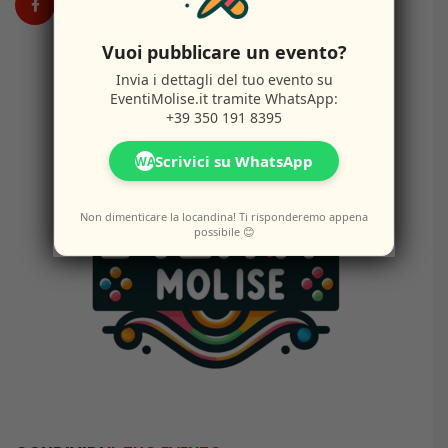
Vuoi pubblicare un evento?
Invia i dettagli del tuo evento su
EventiMolise.it
tramite WhatsApp:
+39 350 191 8395
Scrivici su WhatsApp
WA
Non dimenticare la locandina! Ti risponderemo appena
possibile 😊