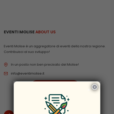
EVENTI MOLISE
ABOUT US
Eventi Molise è un aggregatore di eventi della nostra regione.
Contribuisci al suo sviluppo!
In un posto non ben precisato del Molise!
info@eventimolise.it
PRIVACY & COOKIES
X
×
DISCLAIMER