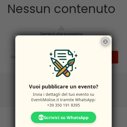
Nessun contenuto
Sembra che possiamo
X
×
CERCA
Vuoi pubblicare un evento?
Invia i dettagli del tuo evento su
EventiMolise.it
tramite WhatsApp:
+39 350 191 8395
Scrivici su WhatsApp
WA