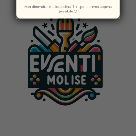
Non dimenticare la locandina! Ti risponderemo appena
possibile 😊