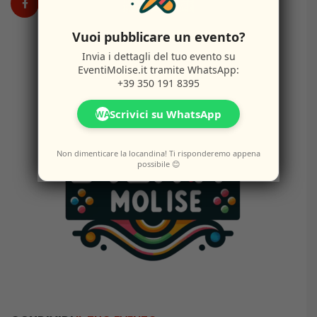
Vuoi pubblicare un evento?
Invia i dettagli del tuo evento su
EventiMolise.it
tramite WhatsApp:
+39 350 191 8395
Scrivici su WhatsApp
WA
Non dimenticare la locandina! Ti risponderemo appena
possibile 😊