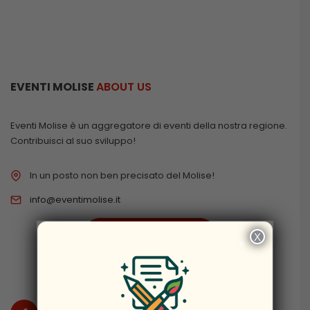
EVENTI MOLISE
ABOUT US
Eventi Molise è un aggregatore di eventi della nostra regione.
Contribuisci al suo sviluppo!
In un posto non ben precisato del Molise!
info@eventimolise.it
PRIVACY & COOKIES
X
×
DISCLAIMER