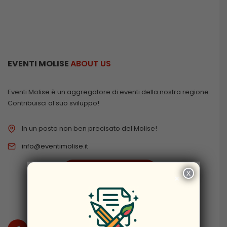
EVENTI MOLISE
ABOUT US
Eventi Molise è un aggregatore di eventi della nostra regione.
Contribuisci al suo sviluppo!
In un posto non ben precisato del Molise!
info@eventimolise.it
PRIVACY & COOKIES
X
×
DISCLAIMER