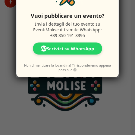
Vuoi pubblicare un evento?
Invia i dettagli del tuo evento su
EventiMolise.it
tramite WhatsApp:
+39 350 191 8395
Scrivici su WhatsApp
WA
Non dimenticare la locandina! Ti risponderemo appena
possibile 😊