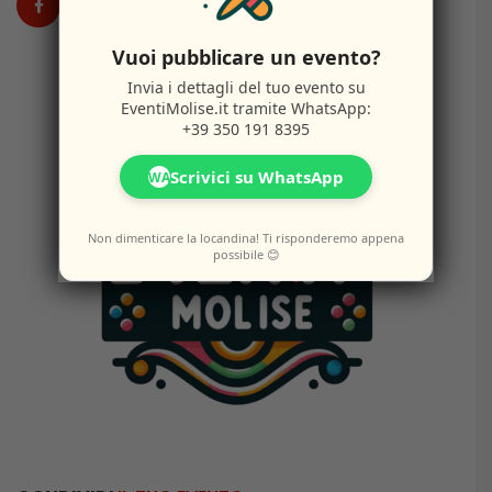
Vuoi pubblicare un evento?
Invia i dettagli del tuo evento su
EventiMolise.it
tramite WhatsApp:
+39 350 191 8395
Scrivici su WhatsApp
WA
Non dimenticare la locandina! Ti risponderemo appena
possibile 😊