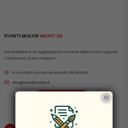
EVENTI MOLISE
ABOUT US
Eventi Molise è un aggregatore di eventi della nostra regione.
Contribuisci al suo sviluppo!
In un posto non ben precisato del Molise!
info@eventimolise.it
PRIVACY & COOKIES
X
×
DISCLAIMER