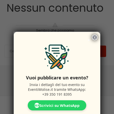
Nessun contenuto
Sembra che possiamo
X
×
CERCA
Vuoi pubblicare un evento?
Invia i dettagli del tuo evento su
EventiMolise.it
tramite WhatsApp:
+39 350 191 8395
Scrivici su WhatsApp
WA