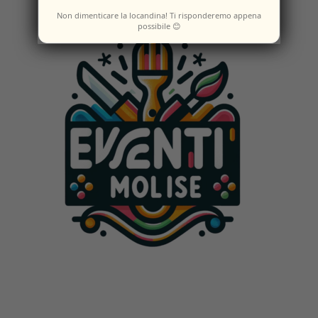
Non dimenticare la locandina! Ti risponderemo appena
possibile 😊