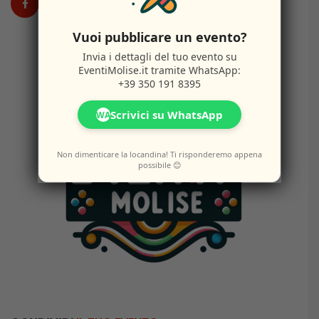
Vuoi pubblicare un evento?
Invia i dettagli del tuo evento su
EventiMolise.it
tramite WhatsApp:
+39 350 191 8395
Scrivici su WhatsApp
WA
Non dimenticare la locandina! Ti risponderemo appena
possibile 😊