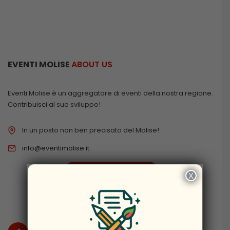
EVENTI MOLISE
ABOUT US
Eventi Molise è un aggregatore di eventi della nostra regione.
Contribuisci al suo sviluppo!
In un posto non ben precisato del Molise!
info@eventimolise.it
PRIVACY & COOKIES
X
×
DISCLAIMER