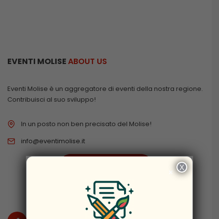
EVENTI MOLISE
ABOUT US
Eventi Molise è un aggregatore di eventi della nostra regione.
Contribuisci al suo sviluppo!
In un posto non ben precisato del Molise!
info@eventimolise.it
PRIVACY & COOKIES
X
×
DISCLAIMER