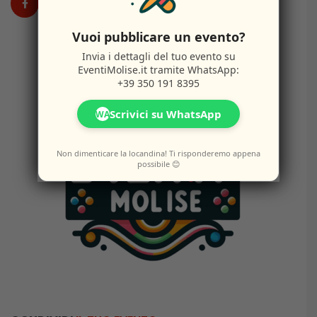
Vuoi pubblicare un evento?
Invia i dettagli del tuo evento su
EventiMolise.it
tramite WhatsApp:
+39 350 191 8395
Scrivici su WhatsApp
WA
Non dimenticare la locandina! Ti risponderemo appena
possibile 😊