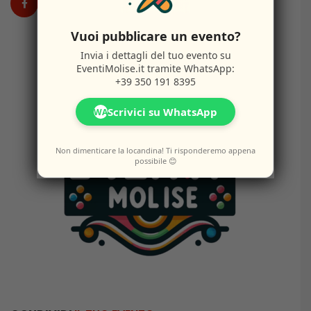
Vuoi pubblicare un evento?
Invia i dettagli del tuo evento su
EventiMolise.it
tramite WhatsApp:
+39 350 191 8395
Scrivici su WhatsApp
WA
Non dimenticare la locandina! Ti risponderemo appena
possibile 😊