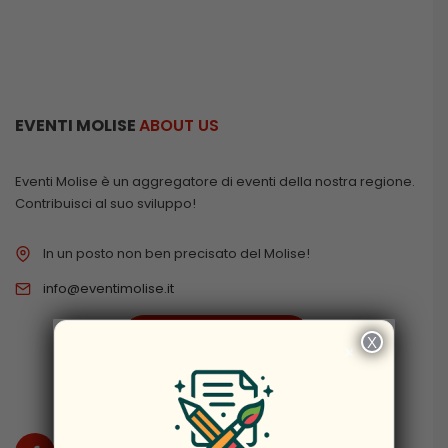
EVENTI MOLISE
ABOUT US
Eventi Molise è un aggregatore di eventi della nostra regione.
Contribuisci al suo sviluppo!
In un posto non ben precisato del Molise!
info@eventimolise.it
PRIVACY & COOKIES
X
×
DISCLAIMER