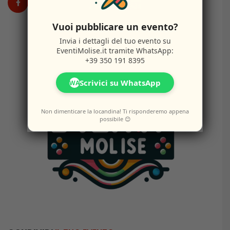
Vuoi pubblicare un evento?
Invia i dettagli del tuo evento su
EventiMolise.it
tramite WhatsApp:
+39 350 191 8395
Scrivici su WhatsApp
WA
Non dimenticare la locandina! Ti risponderemo appena
possibile 😊