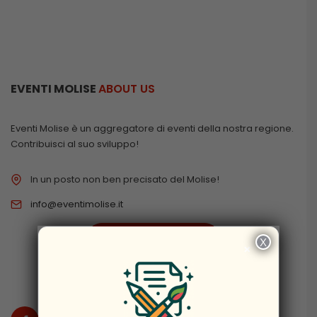
EVENTI MOLISE
ABOUT US
Eventi Molise è un aggregatore di eventi della nostra regione.
Contribuisci al suo sviluppo!
In un posto non ben precisato del Molise!
info@eventimolise.it
PRIVACY & COOKIES
X
×
DISCLAIMER