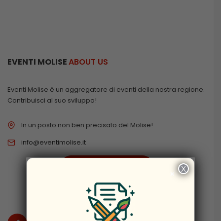
EVENTI MOLISE
ABOUT US
Eventi Molise è un aggregatore di eventi della nostra regione.
Contribuisci al suo sviluppo!
In un posto non ben precisato del Molise!
info@eventimolise.it
PRIVACY & COOKIES
X
×
DISCLAIMER