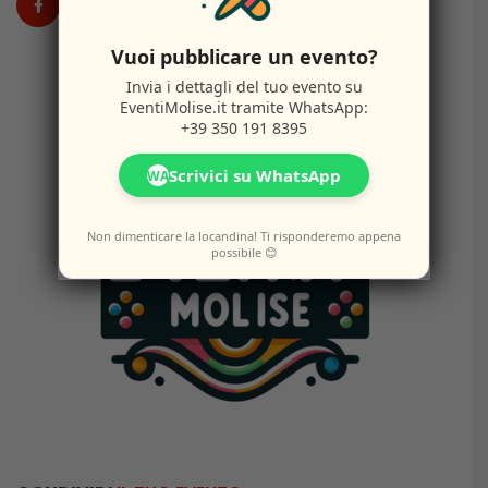
Vuoi pubblicare un evento?
Invia i dettagli del tuo evento su
EventiMolise.it
tramite WhatsApp:
+39 350 191 8395
Scrivici su WhatsApp
WA
Non dimenticare la locandina! Ti risponderemo appena
possibile 😊