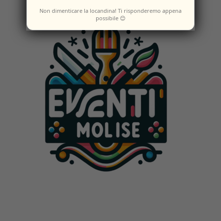
Non dimenticare la locandina! Ti risponderemo appena
possibile 😊