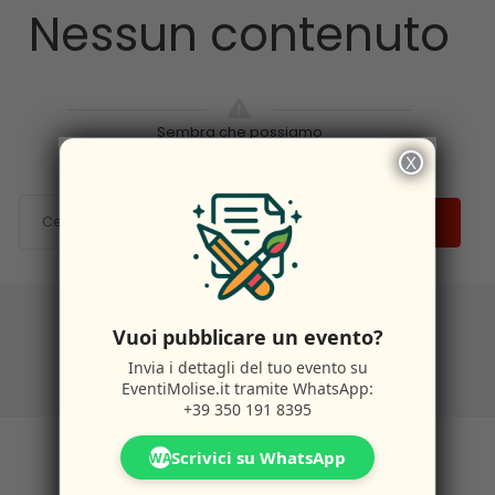
Nessun contenuto
Sembra che possiamo
X
×
CERCA
Vuoi pubblicare un evento?
Invia i dettagli del tuo evento su
EventiMolise.it
tramite WhatsApp:
+39 350 191 8395
Scrivici su WhatsApp
WA