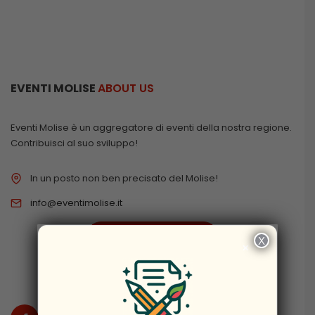
EVENTI MOLISE
ABOUT US
Eventi Molise è un aggregatore di eventi della nostra regione.
Contribuisci al suo sviluppo!
In un posto non ben precisato del Molise!
info@eventimolise.it
PRIVACY & COOKIES
X
×
DISCLAIMER