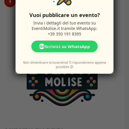
Vuoi pubblicare un evento?
Invia i dettagli del tuo evento su
EventiMolise.it
tramite WhatsApp:
+39 350 191 8395
Scrivici su WhatsApp
WA
Non dimenticare la locandina! Ti risponderemo appena
possibile 😊