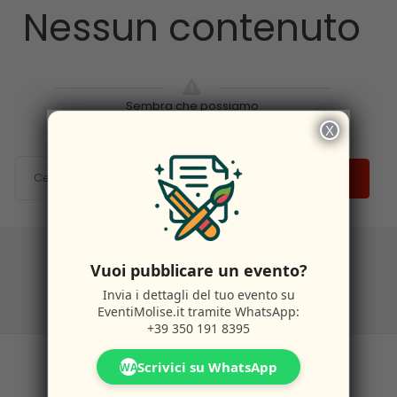
Nessun contenuto
Sembra che possiamo
X
×
CERCA
Vuoi pubblicare un evento?
Invia i dettagli del tuo evento su
EventiMolise.it
tramite WhatsApp:
+39 350 191 8395
Scrivici su WhatsApp
WA