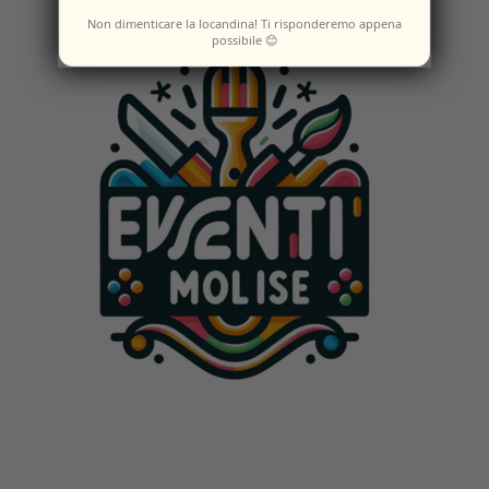
Non dimenticare la locandina! Ti risponderemo appena
possibile 😊