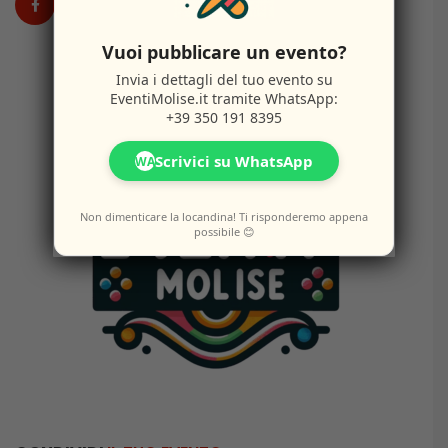
Vuoi pubblicare un evento?
Invia i dettagli del tuo evento su
EventiMolise.it
tramite WhatsApp:
+39 350 191 8395
Scrivici su WhatsApp
WA
Non dimenticare la locandina! Ti risponderemo appena
possibile 😊