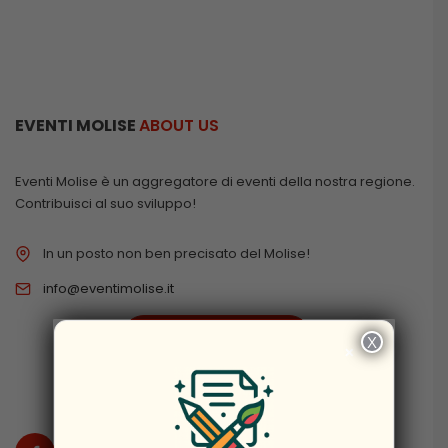
EVENTI MOLISE
ABOUT US
Eventi Molise è un aggregatore di eventi della nostra regione.
Contribuisci al suo sviluppo!
In un posto non ben precisato del Molise!
info@eventimolise.it
PRIVACY & COOKIES
X
×
DISCLAIMER