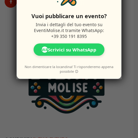
Vuoi pubblicare un evento?
Invia i dettagli del tuo evento su
EventiMolise.it
tramite WhatsApp:
+39 350 191 8395
Scrivici su WhatsApp
WA
Non dimenticare la locandina! Ti risponderemo appena
possibile 😊