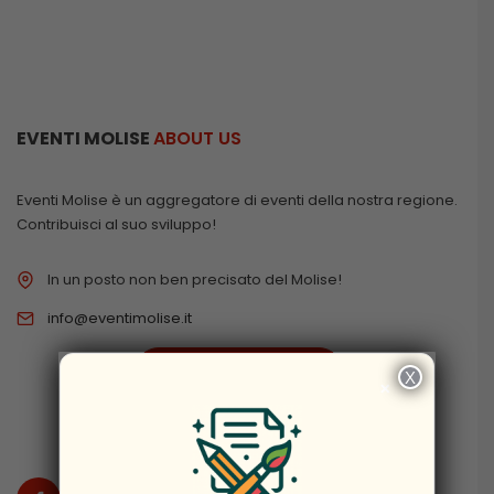
EVENTI MOLISE
ABOUT US
Eventi Molise è un aggregatore di eventi della nostra regione.
Contribuisci al suo sviluppo!
In un posto non ben precisato del Molise!
info@eventimolise.it
PRIVACY & COOKIES
X
×
DISCLAIMER