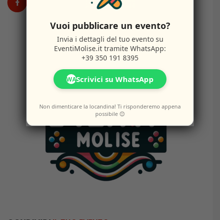
Vuoi pubblicare un evento?
Invia i dettagli del tuo evento su
EventiMolise.it
tramite WhatsApp:
+39 350 191 8395
Scrivici su WhatsApp
WA
Non dimenticare la locandina! Ti risponderemo appena
possibile 😊