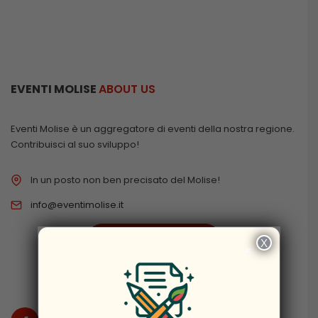
EVENTI MOLISE
ABOUT US
Eventi Molise è un aggregatore di eventi della nostra regione.
Contribuisci al suo sviluppo!
In un posto non ben precisato del Molise!
info@eventimolise.it
PRIVACY & COOKIES
X
×
DISCLAIMER