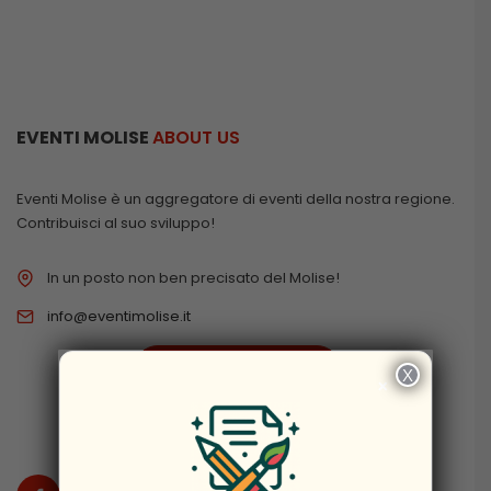
EVENTI MOLISE
ABOUT US
Eventi Molise è un aggregatore di eventi della nostra regione.
Contribuisci al suo sviluppo!
In un posto non ben precisato del Molise!
info@eventimolise.it
PRIVACY & COOKIES
X
×
DISCLAIMER