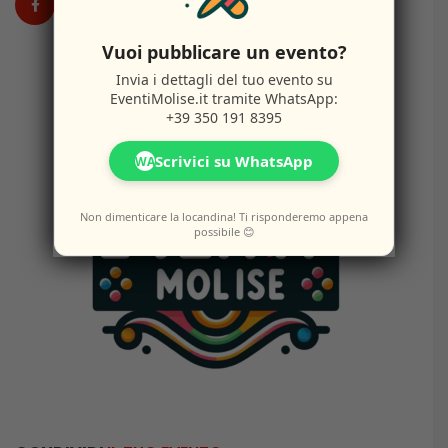
Vuoi pubblicare un evento?
Invia i dettagli del tuo evento su
EventiMolise.it
tramite WhatsApp:
+39 350 191 8395
Scrivici su WhatsApp
WA
Non dimenticare la locandina! Ti risponderemo appena
possibile 😊