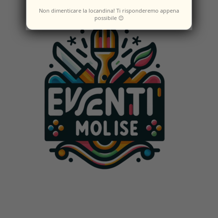
Non dimenticare la locandina! Ti risponderemo appena
possibile 😊