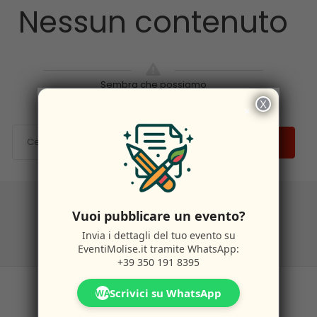
Nessun contenuto
Sembra che possiamo
X
×
CERCA
Vuoi pubblicare un evento?
Invia i dettagli del tuo evento su
EventiMolise.it
tramite WhatsApp:
+39 350 191 8395
Scrivici su WhatsApp
WA