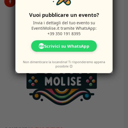
Vuoi pubblicare un evento?
Invia i dettagli del tuo evento su
EventiMolise.it
tramite WhatsApp:
+39 350 191 8395
Scrivici su WhatsApp
WA
Non dimenticare la locandina! Ti risponderemo appena
possibile 😊