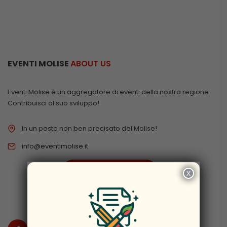
EVENTI MOLISE
ABOUT US
Eventi Molise è un aggregatore di eventi della nostra regione.
Contribuisci al suo sviluppo!
In un posto non ben precisato del Molise!
info@eventimolise.it
PRIVACY & COOKIES
X
×
DISCLAIMER