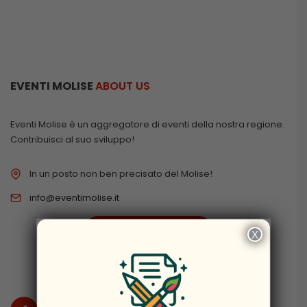
EVENTI MOLISE
ABOUT US
Eventi Molise è un aggregatore di eventi della nostra regione.
Contribuisci al suo sviluppo!
In un posto non ben precisato del Molise!
info@eventimolise.it
PRIVACY & COOKIES
X
×
DISCLAIMER