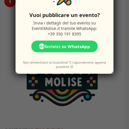
Vuoi pubblicare un evento?
Invia i dettagli del tuo evento su
EventiMolise.it
tramite WhatsApp:
+39 350 191 8395
Scrivici su WhatsApp
WA
Non dimenticare la locandina! Ti risponderemo appena
possibile 😊