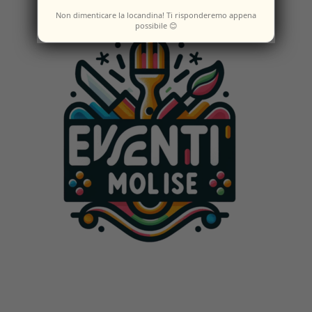
Non dimenticare la locandina! Ti risponderemo appena
possibile 😊