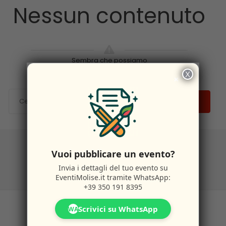
Nessun contenuto
Sembra che possiamo
X
×
CERCA
Vuoi pubblicare un evento?
Invia i dettagli del tuo evento su
EventiMolise.it
tramite WhatsApp:
+39 350 191 8395
Scrivici su WhatsApp
WA