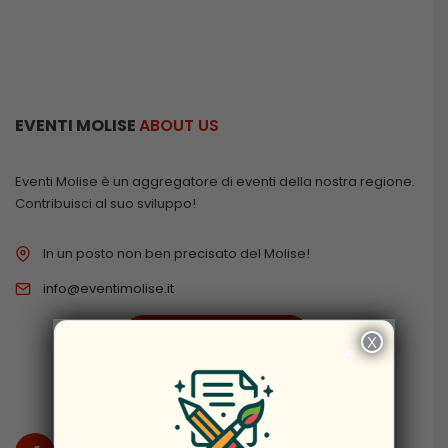
EVENTI MOLISE
ABOUT US
Eventi Molise è un aggregatore di eventi della nostra regione.
Contribuisci al suo sviluppo!
In un posto non ben precisato del Molise!
info@eventimolise.it
PRIVACY & COOKIES
X
×
DISCLAIMER