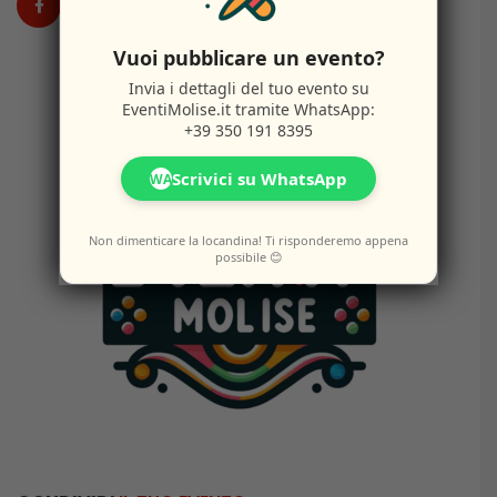
Vuoi pubblicare un evento?
Invia i dettagli del tuo evento su
EventiMolise.it
tramite WhatsApp:
+39 350 191 8395
Scrivici su WhatsApp
WA
Non dimenticare la locandina! Ti risponderemo appena
possibile 😊