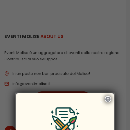
EVENTI MOLISE
ABOUT US
Eventi Molise è un aggregatore di eventi della nostra regione.
Contribuisci al suo sviluppo!
In un posto non ben precisato del Molise!
info@eventimolise.it
PRIVACY & COOKIES
X
×
DISCLAIMER