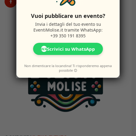
Vuoi pubblicare un evento?
Invia i dettagli del tuo evento su
EventiMolise.it
tramite WhatsApp:
+39 350 191 8395
Scrivici su WhatsApp
WA
Non dimenticare la locandina! Ti risponderemo appena
possibile 😊