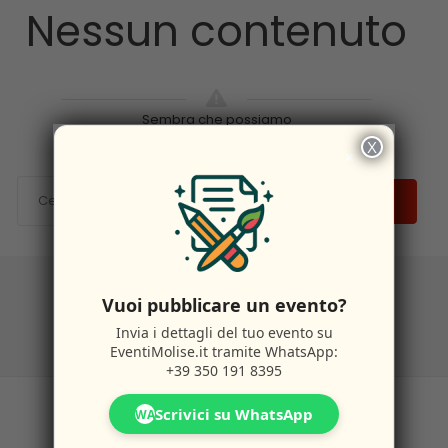
Nessun contenuto
Sembra che possiamo
X
×
CERCA
Vuoi pubblicare un evento?
Invia i dettagli del tuo evento su
EventiMolise.it
tramite WhatsApp:
+39 350 191 8395
Scrivici su WhatsApp
WA