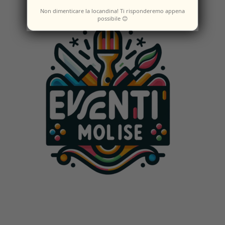
Non dimenticare la locandina! Ti risponderemo appena
possibile 😊