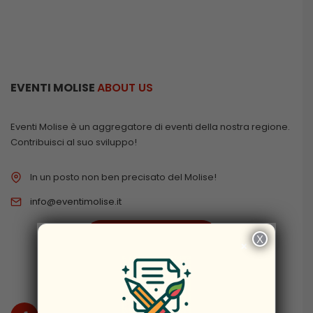
EVENTI MOLISE
ABOUT US
Eventi Molise è un aggregatore di eventi della nostra regione.
Contribuisci al suo sviluppo!
In un posto non ben precisato del Molise!
info@eventimolise.it
PRIVACY & COOKIES
X
×
DISCLAIMER