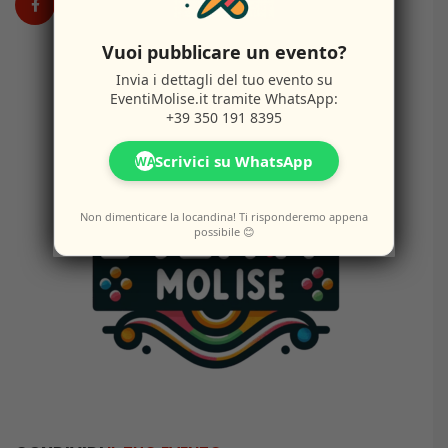
Vuoi pubblicare un evento?
Invia i dettagli del tuo evento su
EventiMolise.it
tramite WhatsApp:
+39 350 191 8395
Scrivici su WhatsApp
WA
Non dimenticare la locandina! Ti risponderemo appena
possibile 😊