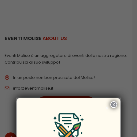
EVENTI MOLISE
ABOUT US
Eventi Molise è un aggregatore di eventi della nostra regione.
Contribuisci al suo sviluppo!
In un posto non ben precisato del Molise!
info@eventimolise.it
PRIVACY & COOKIES
X
×
DISCLAIMER