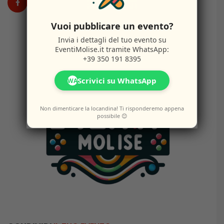
Vuoi pubblicare un evento?
Invia i dettagli del tuo evento su
EventiMolise.it
tramite WhatsApp:
+39 350 191 8395
Scrivici su WhatsApp
WA
Non dimenticare la locandina! Ti risponderemo appena
possibile 😊