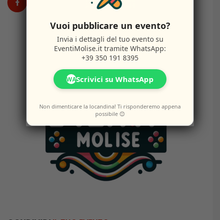
Vuoi pubblicare un evento?
Invia i dettagli del tuo evento su
EventiMolise.it
tramite WhatsApp:
+39 350 191 8395
Scrivici su WhatsApp
WA
Non dimenticare la locandina! Ti risponderemo appena
possibile 😊