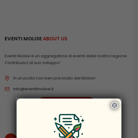
EVENTI MOLISE
ABOUT US
Eventi Molise è un aggregatore di eventi della nostra regione.
Contribuisci al suo sviluppo!
In un posto non ben precisato del Molise!
info@eventimolise.it
PRIVACY & COOKIES
X
×
DISCLAIMER