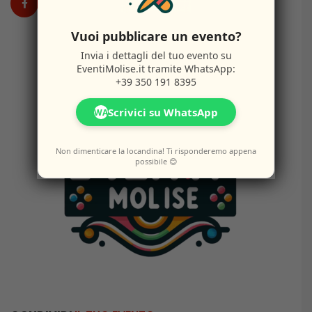
Vuoi pubblicare un evento?
Invia i dettagli del tuo evento su
EventiMolise.it
tramite WhatsApp:
+39 350 191 8395
Scrivici su WhatsApp
WA
Non dimenticare la locandina! Ti risponderemo appena
possibile 😊