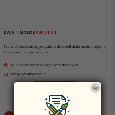
EVENTI MOLISE
ABOUT US
Eventi Molise è un aggregatore di eventi della nostra regione.
Contribuisci al suo sviluppo!
In un posto non ben precisato del Molise!
info@eventimolise.it
PRIVACY & COOKIES
X
×
DISCLAIMER