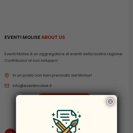
EVENTI MOLISE
ABOUT US
Eventi Molise è un aggregatore di eventi della nostra regione.
Contribuisci al suo sviluppo!
In un posto non ben precisato del Molise!
info@eventimolise.it
PRIVACY & COOKIES
X
×
DISCLAIMER