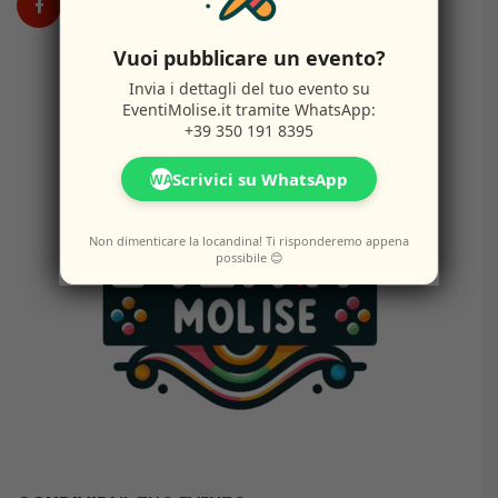
Vuoi pubblicare un evento?
Invia i dettagli del tuo evento su
EventiMolise.it
tramite WhatsApp:
+39 350 191 8395
Scrivici su WhatsApp
WA
Non dimenticare la locandina! Ti risponderemo appena
possibile 😊