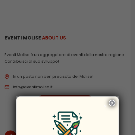
EVENTI MOLISE
ABOUT US
Eventi Molise è un aggregatore di eventi della nostra regione.
Contribuisci al suo sviluppo!
In un posto non ben precisato del Molise!
info@eventimolise.it
PRIVACY & COOKIES
X
×
DISCLAIMER