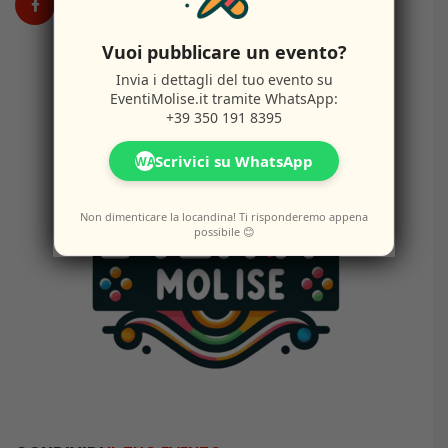
Vuoi pubblicare un evento?
Invia i dettagli del tuo evento su
EventiMolise.it
tramite WhatsApp:
+39 350 191 8395
Scrivici su WhatsApp
WA
Non dimenticare la locandina! Ti risponderemo appena
possibile 😊