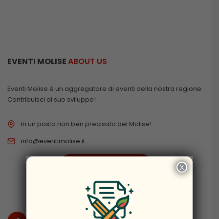
EVENTI MOLISE
ABOUT US
Eventi Molise è un aggregatore di eventi della nostra regione.
Contribuisci al suo sviluppo!
In un posto non ben precisato del Molise!
info@eventimolise.it
PRIVACY & COOKIES
X
×
DISCLAIMER