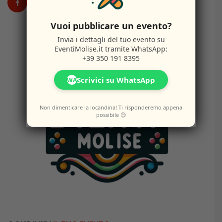
Vuoi pubblicare un evento?
Invia i dettagli del tuo evento su
EventiMolise.it
tramite WhatsApp:
+39 350 191 8395
Scrivici su WhatsApp
WA
Non dimenticare la locandina! Ti risponderemo appena
possibile 😊