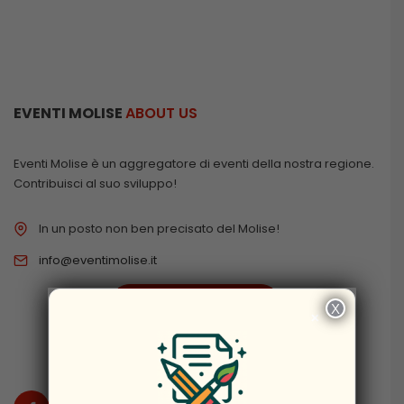
EVENTI MOLISE
ABOUT US
Eventi Molise è un aggregatore di eventi della nostra regione.
Contribuisci al suo sviluppo!
In un posto non ben precisato del Molise!
info@eventimolise.it
PRIVACY & COOKIES
X
×
DISCLAIMER