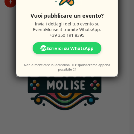
Vuoi pubblicare un evento?
Invia i dettagli del tuo evento su
EventiMolise.it
tramite WhatsApp:
+39 350 191 8395
Scrivici su WhatsApp
WA
Non dimenticare la locandina! Ti risponderemo appena
possibile 😊