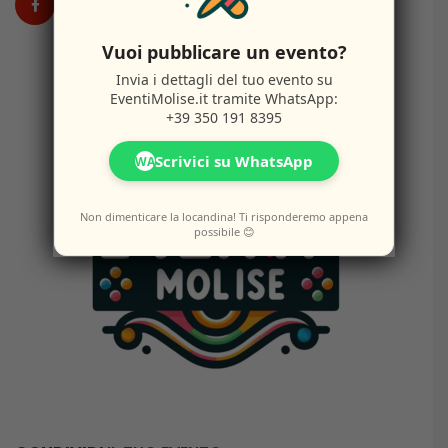
Vuoi pubblicare un evento?
Invia i dettagli del tuo evento su
EventiMolise.it
tramite WhatsApp:
+39 350 191 8395
Scrivici su WhatsApp
WA
Non dimenticare la locandina! Ti risponderemo appena
possibile 😊