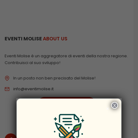
EVENTI MOLISE
ABOUT US
Eventi Molise è un aggregatore di eventi della nostra regione.
Contribuisci al suo sviluppo!
In un posto non ben precisato del Molise!
info@eventimolise.it
PRIVACY & COOKIES
X
×
DISCLAIMER